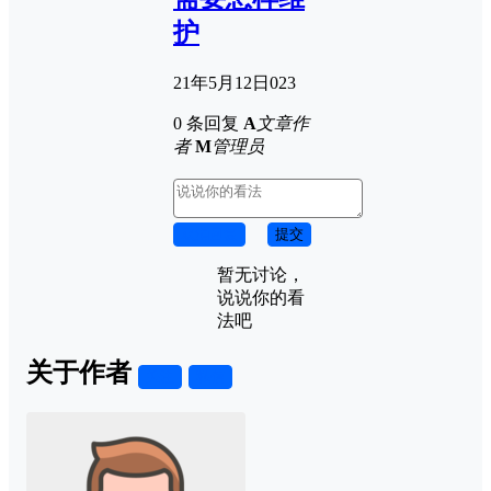
护
21年5月12日
0
23
0 条回复
A
文章作
者
M
管理员
取消回复
提交
暂无讨论，
说说你的看
法吧
关于作者
关注
私信