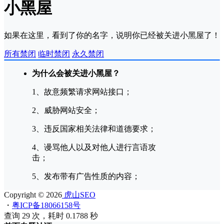
小黑屋
如果在这里，看到了你的名字，说明你已经被关进小黑屋了！
所有禁闭
临时禁闭
永久禁闭
为什么会被关进小黑屋？
1、故意频繁请求网站接口；
2、威胁网站安全；
3、违反国家相关法律和道德要求；
4、谩骂他人以及对他人进行言语攻
击；
5、发布带有广告性质的内容；
Copyright © 2026
虎山SEO
・
粤ICP备18066158号
查询 29 次，耗时 0.1788 秒