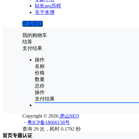
站长seo历程
关于本博
个人中心
我的购物车
结算
支付结果
操作
名称
价格
数量
总价
操作
支付结果
Copyright © 2026
虎山SEO
・
粤ICP备18066158号
查询 29 次，耗时 0.1792 秒
首页
专题
认证